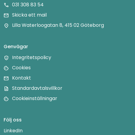
031 308 83 54
call
Skicka ett mail
mail
Lilla Waterloogatan 8, 415 02 Göteborg
location_on
Genvägar
Integritetspolicy
privacy_tip
Cookies
cookie
Kontakt
mail
Standardavtalsvillkor
description
Cookieinställningar
cookie
Följ oss
LinkedIn