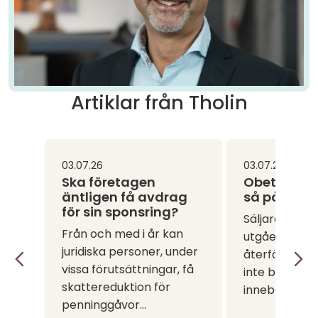
Artiklar från Tholin
03.07.26
03.07.26
Ska företagen
Obetalda f
äntligen få avdrag
så påverk
för sin sponsring?
Säljaren – nä
Från och med i år kan
utgående m
juridiska personer, under
återföras? A
Previous
Next
vissa förutsättningar, få
inte betalar s
skattereduktion för
innebär inte...
penninggåvor...