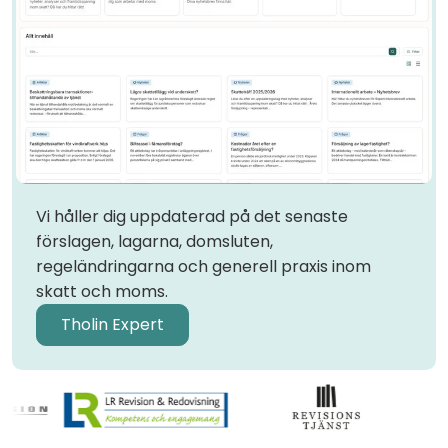
Kunskap är bara ett klick bort
I vår moderna plattform Tholin Expert kan du
enkelt söka fram den information du behöver
och får samtidigt en direktlina till vår team av
skatte- och momsexperter, via både via email
och telefon.
Vi håller dig uppdaterad på det senaste
förslagen, lagarna, domsluten,
regeländringarna och generell praxis inom
skatt och moms.
Tholin Expert