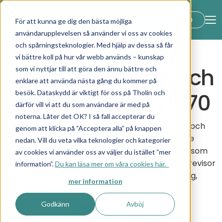
lock_open
Boka demo
För att kunna ge dig den bästa möjliga
användarupplevelsen så använder vi oss av cookies
och spårningsteknologier. Med hjälp av dessa så får
Tholin
vi bättre koll på hur vår webb används – kunskap
Experter på skatt och
som vi nyttjar till att göra den ännu bättre och
enklare att använda nästa gång du kommer på
besök. Dataskydd är viktigt för oss på Tholin och
moms - sedan 1970
därför vill vi att du som användare är med på
noterna. Låter det OK? I så fall accepterar du
Med expertstöd och utbildningar inom skatt och
genom att klicka på ”Acceptera alla” på knappen
moms har vi allt du behöver för en enklare
nedan. Vill du veta vilka teknologier och kategorier
arbetsvardag. Vi finns till för dig som arbetar som
av cookies vi använder oss av väljer du istället ”mer
redovisningskonsult, redovisningsekonom eller revisor
information”.
Du kan läsa mer om våra cookies här.
- men även för dig som är ekonomiansvarig,
mer information
ekonomichef eller fåmansföretagare.
Godkänn
Avböj
Kontakta oss