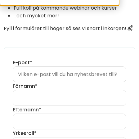
Tips från några av Sveriges bästa experter
Full koll på kommande webinar och kurser
...och mycket mer!
Fyll i formuläret till höger så ses vi snart i inkorgen! 📬
E-post
*
Förnamn
*
Efternamn
*
Yrkesroll
*