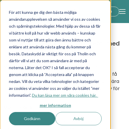
lock_open
Boka demo
För att kunna ge dig den bästa möjliga
användarupplevelsen så använder vi oss av cookies
Tholin Info
och spårningsteknologier. Med hjälp av dessa så får
vi bättre koll på hur vår webb används – kunskap
som vi nyttjar till att göra den ännu bättre och
Nyhetsbrevet för dig som arbetar med
enklare att använda nästa gång du kommer på
skatt och moms
besök. Dataskydd är viktigt för oss på Tholin och
Vill du få de senaste nyheterna inom Skatt och
därför vill vi att du som användare är med på
Moms? Vill du få koll på när vi sänder nya och
noterna. Låter det OK? I så fall accepterar du
kostnadsfria webinar? Vill du vara först med att få
genom att klicka på ”Acceptera alla” på knappen
information om när biljetter till våra mest populära
nedan. Vill du veta vilka teknologier och kategorier
kurser släpps? Då är Tholin Info rätt nyhetsbrev för
av cookies vi använder oss av väljer du istället ”mer
dig!
information”.
Du kan läsa mer om våra cookies här.
mer information
Med Tholin Info får du:
Det senaste inom Skatt och Moms
Godkänn
Avböj
Information om kommande lagändringar