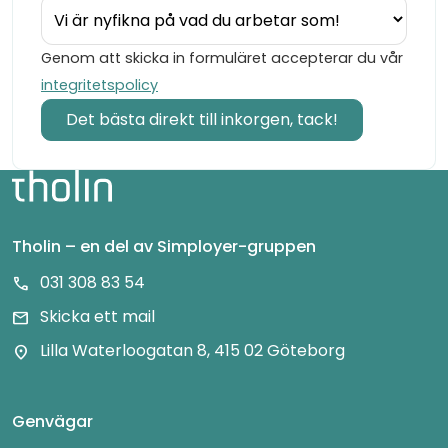
Genom att skicka in formuläret accepterar du vår
integritetspolicy
Tholin – en del av Simployer-gruppen
031 308 83 54
call
Skicka ett mail
mail
Lilla Waterloogatan 8, 415 02 Göteborg
location_on
Genvägar