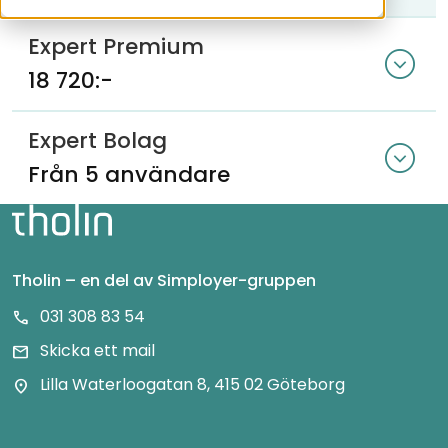
Expert Premium
expand_circle_down
18 720:-
Expert Bolag
expand_circle_down
Från 5 användare
Tholin – en del av Simployer-gruppen
031 308 83 54
call
Skicka ett mail
mail
Lilla Waterloogatan 8, 415 02 Göteborg
location_on