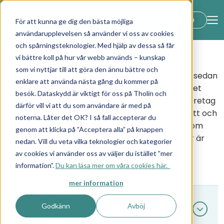
lock_open
Boka demo
För att kunna ge dig den bästa möjliga
användarupplevelsen så använder vi oss av cookies
Priser
och spårningsteknologier. Med hjälp av dessa så får
vi bättre koll på hur vår webb används – kunskap
som vi nyttjar till att göra den ännu bättre och
Tholin & Larsson grundades redan 1970 och har sedan
enklare att använda nästa gång du kommer på
dess varit en marknadsledande aktör när det
besök. Dataskydd är viktigt för oss på Tholin och
kommer till att informera, utbilda och stötta företag
därför vill vi att du som användare är med på
och yrkesverksamma gällande frågor inom skatt och
noterna. Låter det OK? I så fall accepterar du
moms. På denna sida hittar du information om
genom att klicka på ”Acceptera alla” på knappen
priserna på våra expertstöd. Samtliga priser är
nedan. Vill du veta vilka teknologier och kategorier
exklusive moms.
av cookies vi använder oss av väljer du istället ”mer
information”.
Du kan läsa mer om våra cookies här.
mer information
Expert Standard
expand_circle_down
Godkänn
Avböj
10 300:-