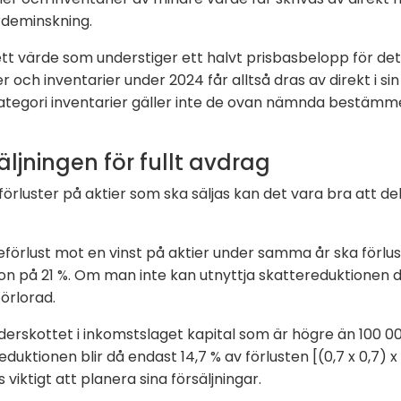
rdeminskning.
 värde som understiger ett halvt prisbasbelopp för det 
r och inventarier under 2024 får alltså dras av direkt i s
kategori inventarier gäller inte de ovan nämnda bestäm
äljningen för fullt avdrag
rluster på aktier som ska säljas kan det vara bra att de
eförlust mot en vinst på aktier under samma år ska förlust
on på 21 %. Om man inte kan utnyttja skattereduktionen d
förlorad.
nderskottet i inkomstslaget kapital som är högre än 100 
reduktionen blir då endast 14,7 % av förlusten [(0,7 x 0,7) 
iktigt att planera sina försäljningar.