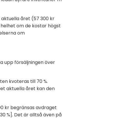
aktuella året (57 300 kr
in helhet om de kostar högst
melserna om
la upp försäljningen över
en kvoteras till 70 %.
et aktuella året kan den
000 kr begränsas avdraget
x 30 %]. Det är alltså även på