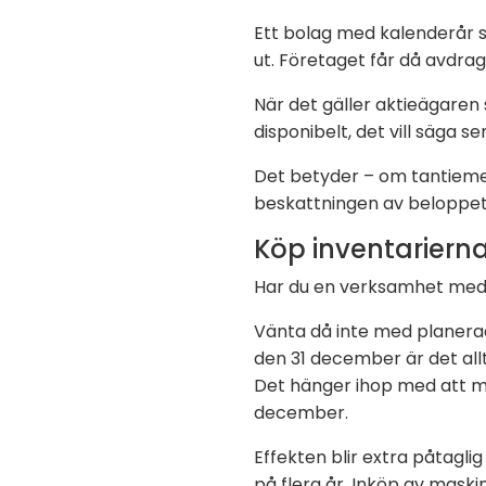
Ett bolag med kalenderår 
ut. Företaget får då avdrag 
När det gäller aktieägaren
disponibelt, det vill säga 
Det betyder – om tantiemet
beskattningen av beloppet 
Köp inventariern
Har du en verksamhet med
Vänta då inte med planerade
den 31 december är det allti
Det hänger ihop med att man
december.
Effekten blir extra påtagli
på flera år. Inköp av maski