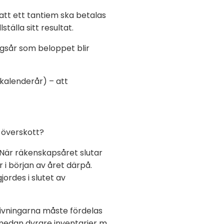
tt ett tantiem ska betalas
tälla sitt resultat.
ngsår som beloppet blir
kalenderår) – att
 överskott?
. När räkenskapsåret slutar
r i början av året därpå.
ordes i slutet av
krivningarna måste fördelas
t medan dyrare inventarier m