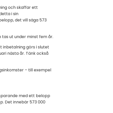
ing och skaffar ett
etta i sin
elopp, det vill säga 573
 tas ut under minst fem år.
 inbetalning görs i slutet
ari nästa år. Tänk också
sinkomster – till exempel
nssparande med ett belopp
p. Det innebär 573 000