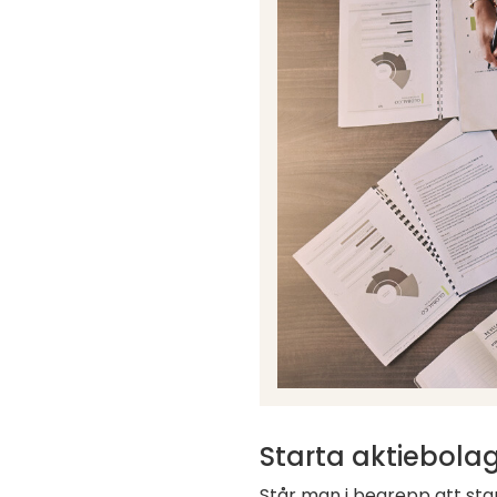
Starta aktiebolage
Står man i begrepp att sta