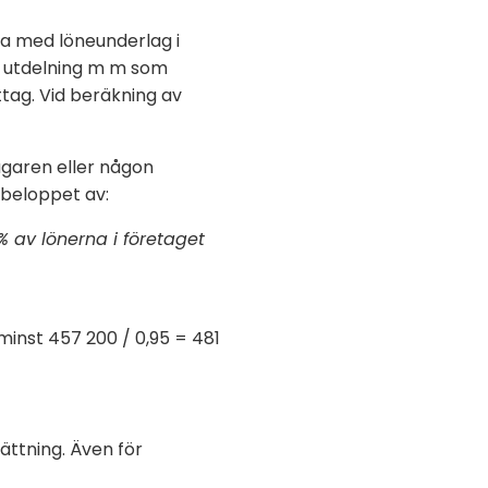
kna med löneunderlag i
ör utdelning m m som
ttag. Vid beräkning av
ägaren eller någon
 beloppet av:
% av lönerna i företaget
minst 457 200 / 0,95 = 481
ättning. Även för