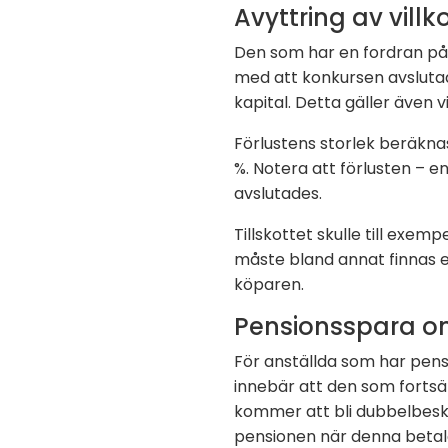
Avyttring av villk
Den som har en fordran på 
med att konkursen avslutade
kapital. Detta gäller även vi
Förlustens storlek beräknas 
%. Notera att förlusten – e
avslutades.
Tillskottet skulle till exem
måste bland annat finnas e
köparen.
Pensionsspara o
För anställda som har pens
innebär att den som fortsätt
kommer att bli dubbelbeska
pensionen när denna betala