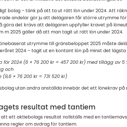
igt bolag – tänk på att ta ut rätt lön under 2024. Att rä
erade andelar gör ju att delägaren får större utrymme f
t få göra det krävs att delägaren uppfyller kravet på löneu
 m 2025 gäller då att man tagit ut rätt lön under 2024.
tt lönebaserat utrymme till gränsbeloppet 2025 måste del
råret 2024 – tagit ut en kontant lön på minst det lägsta
för 2024 (6 × 76 200 kr = 457 200 kr) med tillägg av 5 
ag och
(9,6 × 76 200 kr = 731 520 kr)
nsbolag utan andra anställda innebär det ett lönekrav på 
lagets resultat med tantiem
 att ett aktiebolags resultat nollställs med en tantiemavs
änna regler om avdrag för tantiem.