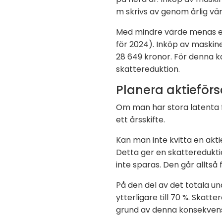
m skrivs av genom årlig vä
Med mindre värde menas ett
för 2024). Inköp av maskine
28 649 kronor. För denna 
skattereduktion.
Planera aktieförs
Om man har stora latenta fö
ett årsskifte.
Kan man inte kvitta en akti
Detta ger en skatteredukti
inte sparas. Den går alltså 
På den del av det totala u
ytterligare till 70 %. Skatte
grund av denna konsekvens v