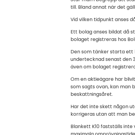
till. Bland annat när det g
Vid vilken tidpunkt anses 
Ett bolag anses bildat då s
bolaget registreras hos Bo
Den som tänker starta ett bo
undertecknad senast den 3
även om bolaget registrera
Om en aktieägare har blivit 
som sagts ovan, kan man b
beskattningsåret.
Har det inte skett någon ut
korrigeras utan att man be
Blankett K10 fastställs int
maximala omprövningstiden 