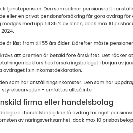
k tjänstepension. Den som saknar pensionsrätt i anställn
de eller en privat pensionsförsäkring får göra avdrag för d
 medges med upp till 35 % av lönen, dock max 10 prisbasb
 2024.
 är låst fram till 55 års ålder. Därefter måste pensionen
krävs att premien är betald före årsskiftet. Det räcker att
alningen bokförs hos försäkringsbolaget i början av janu
 avdraget i sin inkomstdeklaration.
 den som har anställningsinkomster. Den som har uppdrag
styrelsearvoden – omfattas alltså inte.
nskild firma eller handelsbolag
 delägare i handelsbolag kan få avdrag för eget pensio
omsten av näringsverksamhet, dock max 10 prisbasbelop