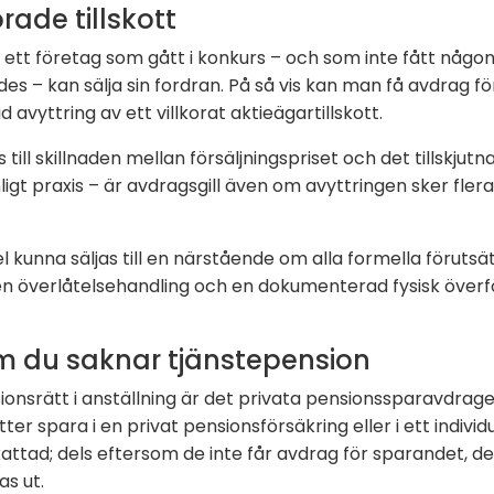
orade tillskott
ett företag som gått i konkurs – och som inte fått någo
s – kan sälja sin fordran. På så vis kan man få avdrag för
d avyttring av ett villkorat aktieägartillskott.
till skillnaden mellan försäljningspriset och det tillskjutn
nligt praxis – är avdragsgill även om avyttringen sker fler
pel kunna säljas till en närstående om alla formella förutsä
n överlåtelsehandling och en dokumenterad fysisk överför
m du saknar tjänstepension
ionsrätt i anställning är det privata pensionssparavdrag
er spara i en privat pensionsförsäkring eller i ett individ
ttad; dels eftersom de inte får avdrag för sparandet, del
s ut.