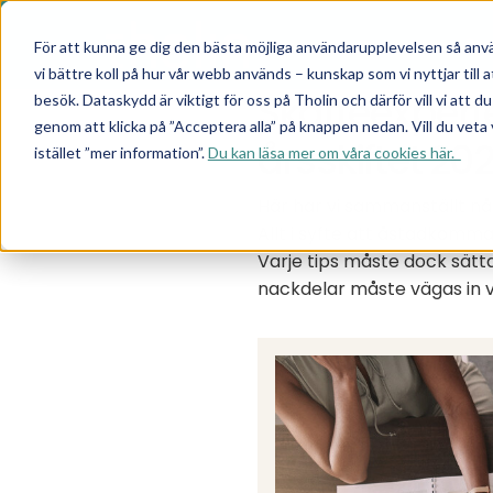
Pro
För att kunna ge dig den bästa möjliga användarupplevelsen så anvä
vi bättre koll på hur vår webb används – kunskap som vi nyttjar til
Skatteexperte
besök. Dataskydd är viktigt för oss på Tholin och därför vill vi att
genom att klicka på ”Acceptera alla” på knappen nedan. Vill du veta 
årsskiftet 2
istället ”mer information”.
Du kan läsa mer om våra cookies här.
Här har vi sammanställt någ
Allt i syfte att åstadkomma 
Varje tips måste dock sätt
nackdelar måste vägas in 