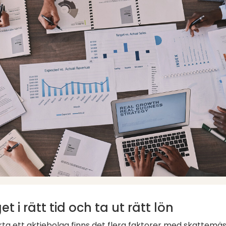
t i rätt tid och ta ut rätt lön
rta ett aktiebolag finns det flera faktorer med skattemäs