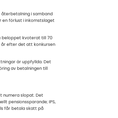
n återbetalning i samband
 en förlust i inkomstslaget
a beloppet kvoterat till 70
a år efter det att konkursen
ttningar är uppfyllda. Det
ing av betalningen till
et numera slopat. Det
uellt pensionssparande; IPS,
s får betala skatt på