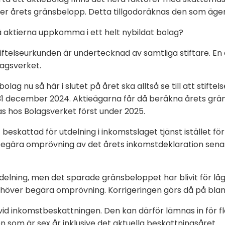
äller årets gränsbelopp. Detta tillgodoräknas den som äger
då aktierna uppkomma i ett helt nybildat bolag?
tiftelseurkunden är undertecknad av samtliga stiftare. En
lagsverket.
lag nu så här i slutet på året ska alltså se till att stifte
1 december 2024. Aktieägarna får då beräkna årets grän
s hos Bolagsverket först under 2025.
beskattad för utdelning i inkomstslaget tjänst istället för
egära omprövning av det årets inkomstdeklaration senas
delning, men det sparade gränsbeloppet har blivit för lå
höver begära omprövning. Korrigeringen görs då på blan
e vid inkomstbeskattningen. Den kan därför lämnas in för fl
som är sex år inklusive det aktuella beskattningsåret.