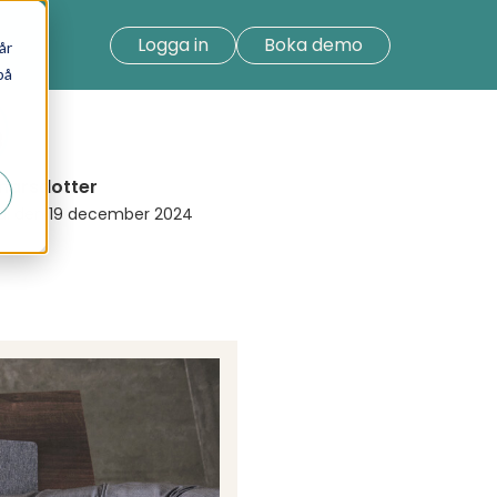
Logga in
Boka demo
år
på
marsdotter
ad: den 19 december 2024