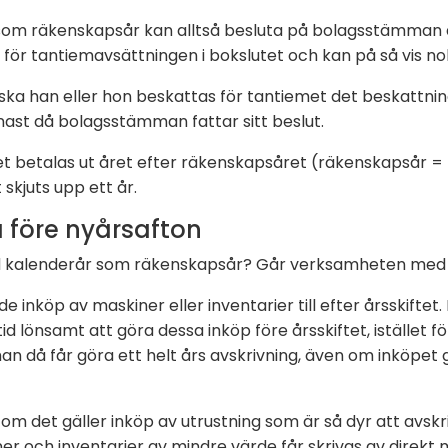
som räkenskapsår kan alltså besluta på bolagsstämman a
för tantiemavsättningen i bokslutet och kan på så vis nolls
 ska han eller hon beskattas för tantiemet det beskattni
senast då bolagsstämman fattar sitt beslut.
 betalas ut året efter räkenskapsåret (räkenskapsår = 
skjuts upp ett år.
a före nyårsafton
 kalenderår som räkenskapsår? Går verksamheten med
 inköp av maskiner eller inventarier till efter årsskiftet
d lönsamt att göra dessa inköp före årsskiftet, istället fö
 då får göra ett helt års avskrivning, även om inköpet gj
g om det gäller inköp av utrustning som är så dyr att avs
ner och inventarier av mindre värde får skrivas av direk