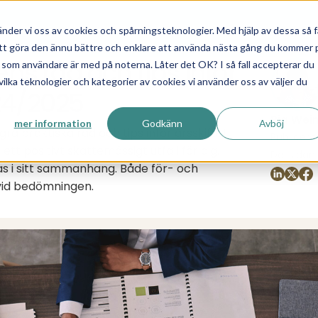
expand_more
expand_more
expand_more
dukter
Kunskapsbank
Om Tholin
nder vi oss av cookies och spårningsteknologier. Med hjälp av dessa så f
l att göra den ännu bättre och enklare att använda nästa gång du kommer 
ns råd och tips inför
 du som användare är med på noterna. Låter det OK? I så fall accepterar du
vilka teknologier och kategorier av cookies vi använder oss av väljer du
024/2025
Pia Wei
mer information
Godkänn
Avböj
ra praktiska råd och tips inför årsskiftet.
Publicer
ett positivt skattemässigt utfall för dig.
Del sidan:
as i sitt sammanhang. Både för- och
vid bedömningen.