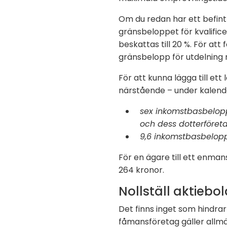
Om du redan har ett befintl
gränsbeloppet för kvalific
beskattas till 20 %. För at
gränsbelopp för utdelning m
För att kunna lägga till e
närstående – under kalende
sex inkomstbasbelopp 
och dess dotterföret
9,6 inkomstbasbelopp 
För en ägare till ett enma
264 kronor.
Nollställ aktiebo
Det finns inget som hindrar
fåmansföretag gäller allm