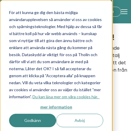
lock_open
Boka demo
För att kunna ge dig den bästa möjliga
användarupplevelsen så använder vi oss av cookies
Moms vid internationell
och spårningsteknologier. Med hjälp av dessa så får
vi bättre koll på hur vår webb används – kunskap
tjänstehandel - ha koll på detta!
som vi nyttjar till att göra den ännu bättre och
Upplever du att du får olika momssvar på liknande
enklare att använda nästa gång du kommer på
besök. Dataskydd är viktigt för oss på Tholin och
frågeställningar? Så kan det vara. En liten ny detalj
därför vill vi att du som användare är med på
kan ge ett helt annat svar. Vi kan hjälpa dig så att det
noterna. Låter det OK? I så fall accepterar du
blir rätt. Vi behöver dock få tillräcklig information från
genom att klicka på ”Acceptera alla” på knappen
dig!
nedan. Vill du veta vilka teknologier och kategorier
av cookies vi använder oss av väljer du istället ”mer
information”.
Du kan läsa mer om våra cookies här.
mer information
Kristina Andreasson
Godkänn
Avböj
Publicerad: den 12 maj 2026
Del sidan: