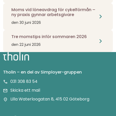
Moms vid löneavdrag för cykelförmån –
ny praxis gynnar arbetsgivare
chevron_right
den 30 juni 2026
Tre momstips inför sommaren 2026
chevron_right
den 22 juni 2026
Tholin – en del av Simployer-gruppen
031 308 83 54
call
Skicka ett mail
mail
Lilla Waterloogatan 8, 415 02 Göteborg
location_on