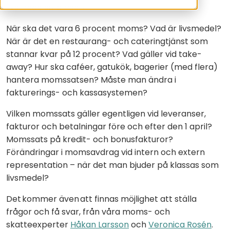
livsmedelsmomsen.
När ska det vara 6 procent moms? Vad är livsmedel?
När är det en restaurang- och cateringtjänst som
stannar kvar på 12 procent? Vad gäller vid take-
away? Hur ska caféer, gatukök, bagerier (med flera)
hantera momssatsen? Måste man ändra i
fakturerings- och kassasystemen?
Vilken momssats gäller egentligen vid leveranser,
fakturor och betalningar före och efter den 1 april?
Momssats på kredit- och bonusfakturor?
Förändringar i momsavdrag vid intern och extern
representation – när det man bjuder på klassas som
livsmedel?
Det kommer även att finnas möjlighet att ställa
frågor och få svar, från våra moms- och
skatteexperter
Håkan Larsson
och
Veronica Rosén
.