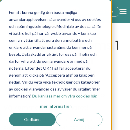
lock_open
Boka demo
För att kunna ge dig den bästa möjliga
användarupplevelsen så använder vi oss av cookies
Sänkt
och spårningsteknologier. Med hjälp av dessa så får
vi bättre koll på hur vår webb används – kunskap
livsmedelsmoms 1
som vi nyttjar till att göra den ännu bättre och
enklare att använda nästa gång du kommer på
april - var
besök. Dataskydd är viktigt för oss på Tholin och
därför vill vi att du som användare är med på
noterna. Låter det OK? I så fall accepterar du
förberedd!
genom att klicka på ”Acceptera alla” på knappen
nedan. Vill du veta vilka teknologier och kategorier
av cookies vi använder oss av väljer du istället ”mer
Sänds den 24 mars 2026 kl. 10.00-10.30
information”.
Du kan läsa mer om våra cookies här.
Välkommen till webinaret!
mer information
Den 24 mars kl. 10:00–10:30 bjuder vi in dig till
Godkänn
Avböj
ett kostnadsfritt webinar om den sänkta