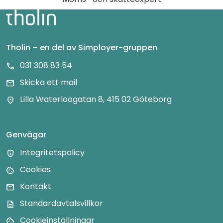
Tholin – en del av Simployer-gruppen
031 308 83 54
call
Skicka ett mail
mail
Lilla Waterloogatan 8, 415 02 Göteborg
location_on
Genvägar
Integritetspolicy
privacy_tip
Cookies
cookie
Kontakt
mail
Standardavtalsvillkor
description
Cookieinställningar
cookie