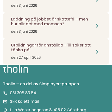
den 3 juni 2026
Laddning på jobbet är skattefri – men
hur blir det med momsen?
chevron_right
den 3 juni 2026
Utbildningar för anställda - 10 saker att
tänka på
chevron_right
den 27 april 2026
Tholin – en del av Simployer-gruppen
031 308 83 54
call
Skicka ett mail
mail
Lilla Waterloogatan 8, 415 02 Göteborg
location_on