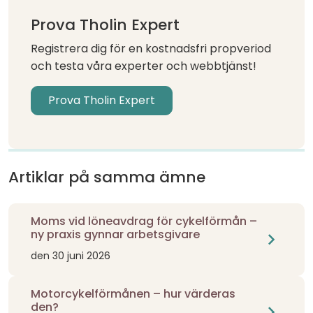
Prova Tholin Expert
Registrera dig för en kostnadsfri propveriod
och testa våra experter och webbtjänst!
Prova Tholin Expert
Artiklar på samma ämne
Moms vid löneavdrag för cykelförmån –
ny praxis gynnar arbetsgivare
chevron_right
den 30 juni 2026
Motorcykelförmånen – hur värderas
den?
chevron_right