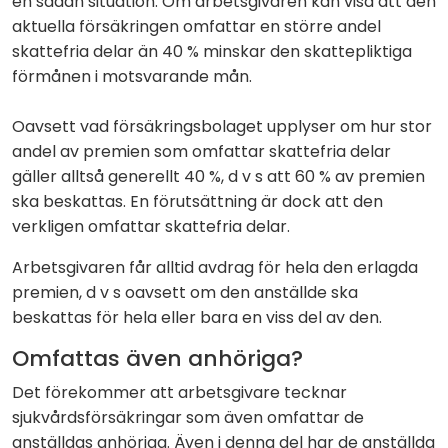
en sådan situation. Om arbetsgivaren kan visa att den
aktuella försäkringen omfattar en större andel
skattefria delar än 40 % minskar den skattepliktiga
förmånen i motsvarande mån.
Oavsett vad försäkringsbolaget upplyser om hur stor
andel av premien som omfattar skattefria delar
gäller alltså generellt 40 %, d v s att 60 % av premien
ska beskattas. En förutsättning är dock att den
verkligen omfattar skattefria delar.
Arbetsgivaren får alltid avdrag för hela den erlagda
premien, d v s oavsett om den anställde ska
beskattas för hela eller bara en viss del av den.
Omfattas även anhöriga?
Det förekommer att arbetsgivare tecknar
sjukvårdsförsäkringar som även omfattar de
anställdas anhöriga. Även i denna del har de anställda