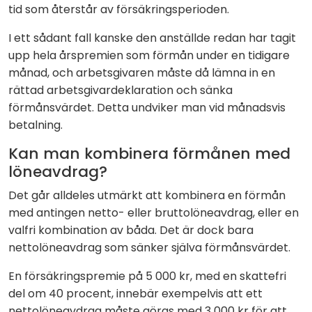
tid som återstår av försäkringsperioden.
I ett sådant fall kanske den anställde redan har tagit
upp hela årspremien som förmån under en tidigare
månad, och arbetsgivaren måste då lämna in en
rättad arbetsgivardeklaration och sänka
förmånsvärdet. Detta undviker man vid månadsvis
betalning.
Kan man kombinera förmånen med
löneavdrag?
Det går alldeles utmärkt att kombinera en förmån
med antingen netto- eller bruttolöneavdrag, eller en
valfri kombination av båda. Det är dock bara
nettolöneavdrag som sänker själva förmånsvärdet.
En försäkringspremie på 5 000 kr, med en skattefri
del om 40 procent, innebär exempelvis att ett
nettolöneavdrag måste göras med 3 000 kr för att