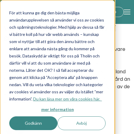
lock_open
Boka demo
För att kunna ge dig den bästa möjliga
användarupplevelsen så använder vi oss av cookies
Vanliga frågor om förmån av fri
och spårningsteknologier. Med hjälp av dessa så får
vi bättre koll på hur vår webb används – kunskap
sjukvårdsförsäkring
som vi nyttjar till att göra den ännu bättre och
Förmån av fri hälso- och sjukvård som arbetsgivare
enklare att använda nästa gång du kommer på
besök. Dataskydd är viktigt för oss på Tholin och
betalar är skattepliktig, oavsett om vården är
därför vill vi att du som användare är med på
offentligt finansierad eller inte. Vad gäller då för
noterna. Låter det OK? I så fall accepterar du
sjukvårdsförsäkringar, alltså försäkringar som bland
genom att klicka på ”Acceptera alla” på knappen
annat ger snabbare och mer lättillgänglig sjukvård än
nedan. Vill du veta vilka teknologier och kategorier
den offentliga vården? Här får du svar på några av de
av cookies vi använder oss av väljer du istället ”mer
vanligaste frågorna vi får om just
information”.
Du kan läsa mer om våra cookies här.
sjukvårdsförsäkringar.
mer information
Godkänn
Avböj