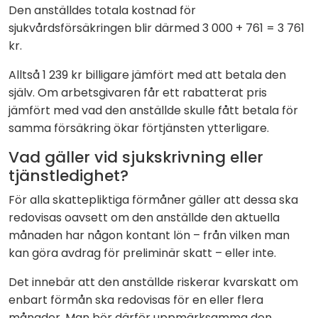
Den anställdes totala kostnad för
sjukvårdsförsäkringen blir därmed 3 000 + 761 = 3 761
kr.
Alltså 1 239 kr billigare jämfört med att betala den
själv. Om arbetsgivaren får ett rabatterat pris
jämfört med vad den anställde skulle fått betala för
samma försäkring ökar förtjänsten ytterligare.
Vad gäller vid sjukskrivning eller
tjänstledighet?
För alla skattepliktiga förmåner gäller att dessa ska
redovisas oavsett om den anställde den aktuella
månaden har någon kontant lön – från vilken man
kan göra avdrag för preliminär skatt – eller inte.
Det innebär att den anställde riskerar kvarskatt om
enbart förmån ska redovisas för en eller flera
månader. Man bör därför uppmärksamma den