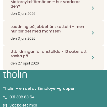
Motorcykelförmånen – hur värderas
den?
chevron_right
den 3 juni 2026
Laddning på jobbet är skattefri – men
hur blir det med momsen?
chevron_right
den 3 juni 2026
Utbildningar för anställda - 10 saker att
tänka på
chevron_right
den 27 april 2026
Tholin – en del av Simployer-gruppen
031 308 83 54
call
Skicka ett mail
mail