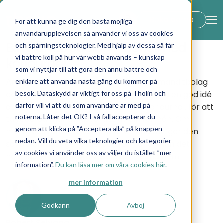
lock_open
Boka demo
För att kunna ge dig den bästa möjliga
användarupplevelsen så använder vi oss av cookies
Bil i handelsbolag – börja med
och spårningsteknologier. Med hjälp av dessa så får
vi bättre koll på hur vår webb används – kunskap
körjournal
som vi nyttjar till att göra den ännu bättre och
Är du delägare i ett handels- eller kommanditbolag
enklare att använda nästa gång du kommer på
besök. Dataskydd är viktigt för oss på Tholin och
och redovisar bilförmån? Då kan det vara en god idé
därför vill vi att du som användare är med på
att börja det nya året med att föra körjournal, för att
noterna. Låter det OK? I så fall accepterar du
ta reda på marknadsvärdet av din förmån. Om
genom att klicka på ”Acceptera alla” på knappen
marknadsvärdet av bilförmånen understiger den
nedan. Vill du veta vilka teknologier och kategorier
schablonmässigt värderade förmånen kan det
av cookies vi använder oss av väljer du istället ”mer
nämligen finnas stora värden att räkna hem.
information”.
Du kan läsa mer om våra cookies här.
mer information
Godkänn
Avböj
Robert Selvaag