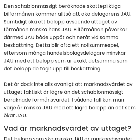
Den schablonmässigt beräknade skattepliktiga
bilförmånen kommer alltså att öka delägarens JAU.
Samtidigt ska ett belopp avseende uttaget av
förmånen minska hans JAU. Bilförmånen påverkar
därmed JAU både uppåt och neråt vid samma
beskattning. Detta blir ofta ett nollsummespel,
eftersom många handelsbolagsdelägare minskar
JAU med ett belopp som är exakt detsamma som
det belopp de tagit upp till beskattning.
Det är dock inte alls ovanligt att marknadsvärdet av
uttaget faktiskt är lägre än det schablonmässigt
beräknade förmånsvärdet. I sådana fall kan man
varje år minska JAU med ett lägre belopp än det som
ökar JAU.
Vad är marknadsvärdet av uttaget?
Det belopp som ska minska JAU är marknadsvärdet